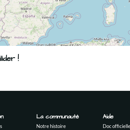
ider !
on
La communauté
Aide
s
Notre histoire
Doc officiell