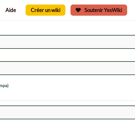
Aide
Créer un wiki
Soutenir YesWiki
ympa)