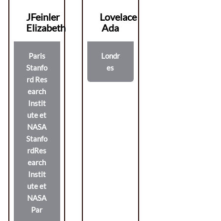
JFeinler
Lovelace
Elizabeth
Ada
Paris
Londr
Stanfo
es
rd Res
earch
Instit
ute et
NASA
Stanfo
rdRes
earch
Instit
ute et
NASA
Par