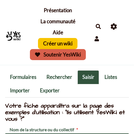
Aller au contenu principal
Présentation
La communauté
Aide
Créer un wiki
Soutenir YesWiki
Formulaires
Rechercher
Saisir
Listes
Importer
Exporter
Votre fiche apparaîtra sur la page des
exemples d'utilisation : "Ils utilisent YesWiki et
vous ?"
Nom de la structure ou du collectif