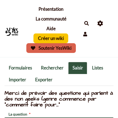
Aller au contenu principal
Présentation
La communauté
Aide
Créer un wiki
Soutenir YesWiki
Formulaires
Rechercher
Saisir
Listes
Importer
Exporter
Merci de prévoir des questions qui parlent à
des non geeks (genre commence par
"comment faire pour..."
La question