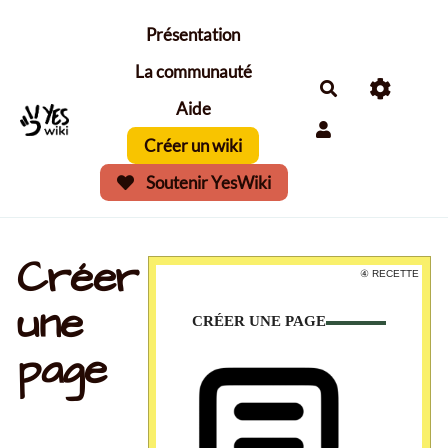
Aller au contenu principal
Présentation
La communauté
Aide
Créer un wiki
Soutenir YesWiki
Créer
④ RECETTE
④ RECETTE
une
CRÉER UNE PAGE
CRÉER UNE PAGE
page
Il est possible de créer une page de diverses
manières :
Se référer à la carte "Ajouter un lien
hypertexte" ;
Modifier à la main l'URL en modifiant le
nom de page (commence par un "?"),