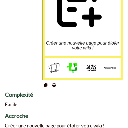
écrire un nom qui n'a pas été utilisé.
Une fois cela fait, il suffit de l'éditer et de
l'enregistrer une première fois afin qu'elle soit
définitivement créé.
Pycto made by Cap Cool from flaticon.com
Créer une nouvelle page pour étofer
votre wiki !
cloud.guillaumeleguen.xyz/yo
urls/5
#LESBASES
Complexité
Facile
Accroche
Créer une nouvelle page pour étofer votre wiki !