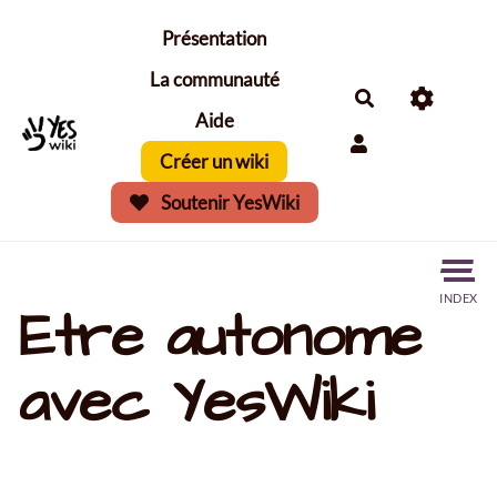
Aller au contenu principal
Présentation
La communauté
Aide
Créer un wiki
Soutenir YesWiki
INDEX
Etre autonome
avec YesWiki