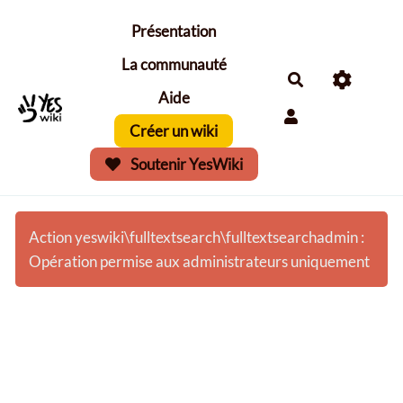
Aller au contenu principal
Présentation
La communauté
Aide
Créer un wiki
Soutenir YesWiki
Action yeswiki\fulltextsearch\fulltextsearchadmin :
Opération permise aux administrateurs uniquement