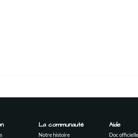
on
La communauté
Aide
s
Notre histoire
Doc officiell