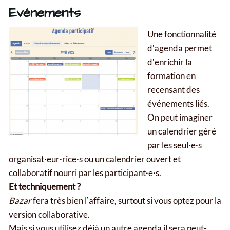
Evénements
Une fonctionnalité
dʼagenda permet
dʼenrichir la
formation en
recensant des
événements liés.
On peut imaginer
un calendrier géré
par les seul·e·s
organisat·eur·rice·s ou un calendrier ouvert et
collaboratif nourri par les participant·e·s.
Et techniquement ?
Bazar
fera très bien lʼaffaire, surtout si vous optez pour la
version collaborative.
Mais si vous utilisez déjà un autre agenda il sera peut-