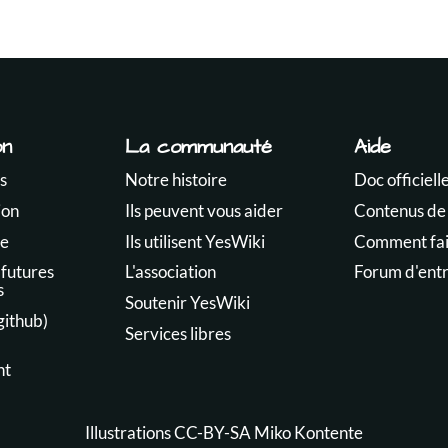
on
La communauté
Aide
s
Notre histoire
Doc officiell
ion
Ils peuvent vous aider
Contenus de
te
Ils utilisent YesWiki
Comment fair
 futures
L'association
Forum d'ent
s
Soutenir YesWiki
github)
Services libres
nt
Illustrations CC-BY-SA
Miko Kontente