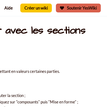
Aide
Créer un wiki
Soutenir YesWiki
 avec les sections
ttant en valeurs certaines parties.
ter la section ;
cliquez sur "composants" puis "Mise en forme" ;