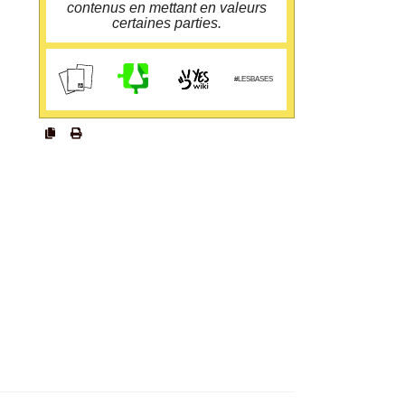
contenus en mettant en valeurs
certaines parties.
cloud.guillaumeleguen.xyz/yo
urls/b
#LESBASES