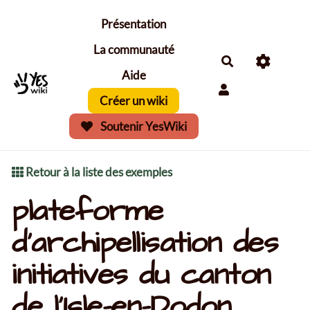
Aller au contenu principal
Présentation
La communauté
Aide
Créer un wiki
Soutenir YesWiki
Retour à la liste des exemples
plateforme
d'archipellisation des
initiatives du canton
de l'Isle-en-Dodon