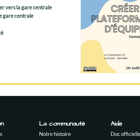
r vers la gare centrale
e gare centrale
té
on
La communauté
Aide
s
Notre histoire
Doc officiell