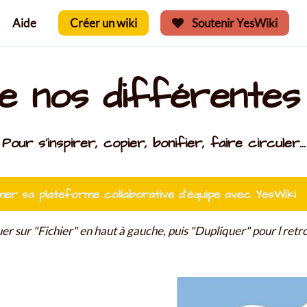
Aide
Créer un wiki
Soutenir YesWiki
e nos différentes
Pour s'inspirer, copier, bonifier, faire circuler...
mer sa plateforme collaborative d’équipe avec YesWiki
uer sur "Fichier" en haut à gauche, puis "Dupliquer" pour l re