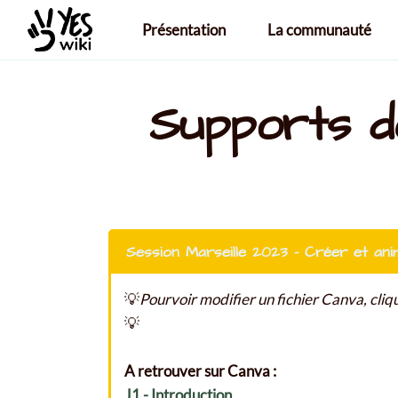
Aller au contenu principal
Présentation
La communauté
Supports d
Session Marseille 2023 - Créer et ani
💡
Pourvoir modifier un fichier Canva, cliq
💡
A retrouver sur Canva :
J1 - Introduction