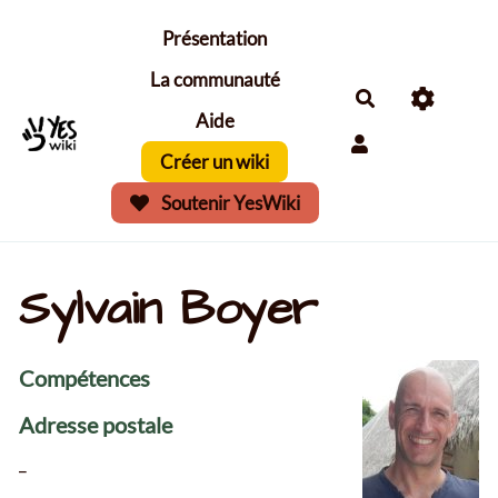
Aller au contenu principal
Présentation
La communauté
Aide
Créer un wiki
Soutenir YesWiki
Sylvain Boyer
Compétences
Adresse postale
_