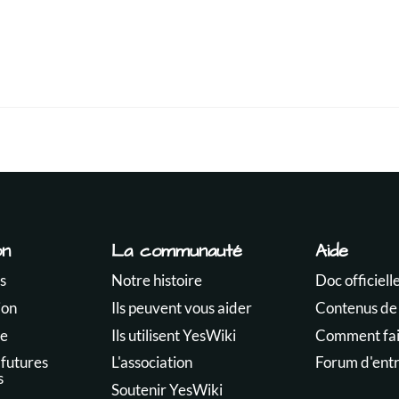
on
La communauté
Aide
s
Notre histoire
Doc officiell
ion
Ils peuvent vous aider
Contenus de
te
Ils utilisent YesWiki
Comment fair
 futures
L'association
Forum d'ent
s
Soutenir YesWiki