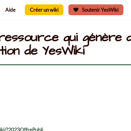
Aide
Créer un wiki
Soutenir YesWiki
ressource qui génère 
ation de YesWiki
Wiki/?2023OffrePubli