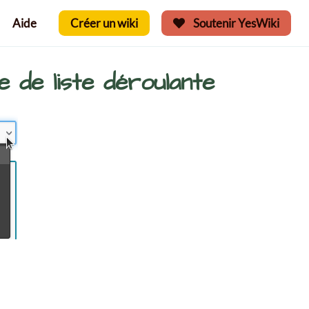
Aide
Créer un wiki
Soutenir YesWiki
 de liste déroulante