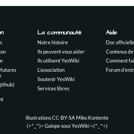
on
La communauté
Aide
s
Notre histoire
Doc officiell
ion
Ils peuvent vous aider
Contenus de
te
Ils utilisent YesWiki
Comment fair
 futures
L'association
Forum d'ent
s
Soutenir YesWiki
github)
Services libres
nt
Illustrations CC-BY-SA
Miko Kontente
(>^_^)> Galope sous
YesWiki
<(^_^<)