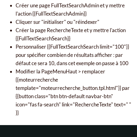
Créer une page FullTextSearchAdmin et y mettre
l'action {{FullTextSearchAdmin}}
Cliquer sur "initialiser" ou "réindexer"
Créer la page RechercheTexte et y mettre l'action
{{FullTextSearchSearch}}
Personnaliser {{FullTextSearchSearch limit="100"}}
pour spécifier combien de résultats afficher : par
défaut ce sera 10, dans cet exemple on passe à 100
Modifier la PageMenuHaut > remplacer
{{moteurrecherche
template="moteurrecherche_button.tpl.html"}} par
{{button class="btn btn-default navbar-btn"
icon="fas fa-search" link="RechercheTexte" text=" "
}}