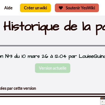
Aide
Créer un wiki
Soutenir YesWiki
Historique de la p
n N°3 du 10 mars 26 à 12:04 par LouiseQuinc
Version actuelle
ées par cette version