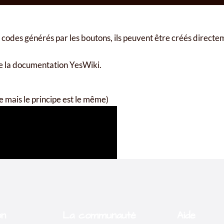
on
La communauté
Aide