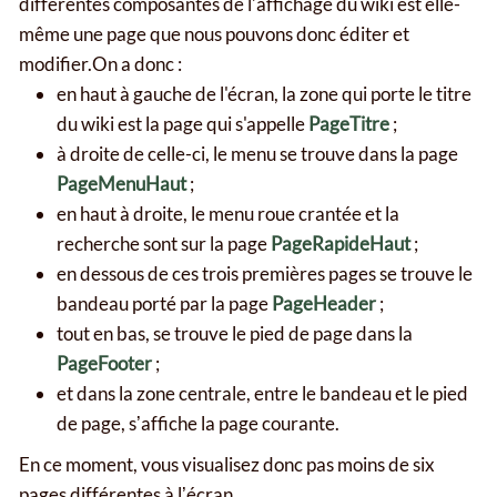
différentes composantes de lʼaffichage du wiki est elle-
même une page que nous pouvons donc éditer et
modifier.On a donc :
en haut à gauche de l'écran, la zone qui porte le titre
du wiki est la page qui s'appelle
PageTitre
;
à droite de celle-ci, le menu se trouve dans la page
PageMenuHaut
;
en haut à droite, le menu roue crantée et la
recherche sont sur la page
PageRapideHaut
;
en dessous de ces trois premières pages se trouve le
bandeau porté par la page
PageHeader
;
tout en bas, se trouve le pied de page dans la
PageFooter
;
et dans la zone centrale, entre le bandeau et le pied
de page, sʼaffiche la page courante.
En ce moment, vous visualisez donc pas moins de six
pages différentes à lʼécran.