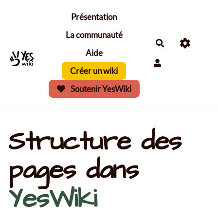
Aller au contenu principal
Présentation
La communauté
Aide
Créer un wiki
Soutenir YesWiki
Structure des
pages dans
YesWiki