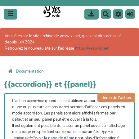
R
e
c
h
Vous êtes sur le site archive de yeswiki.net, qui n'est plus actualisé
e
depuis juin 2024.
r
Retrouvez le nouveau site sur l'adresse
https://yeswiki.net
c
h
e
r
Documentation
{{accordion}} et {{panel}}
démo de l'action
L'action
accordion
quand elle est utilisée autour
d'une ou plusieurs actions
panel
permet d'afficher ces panels en
mode accordéon. Les panels sont alors affichés fermés par
défaut et un seul panel peut être ouvert à la fois.
Il est également possible de laisser un panel ouvert à l'affichage
de la page en spécifiant sur ce panel le paramètre
type =
"collapsible"
(voir
la page de démo
pour plus d'informations).