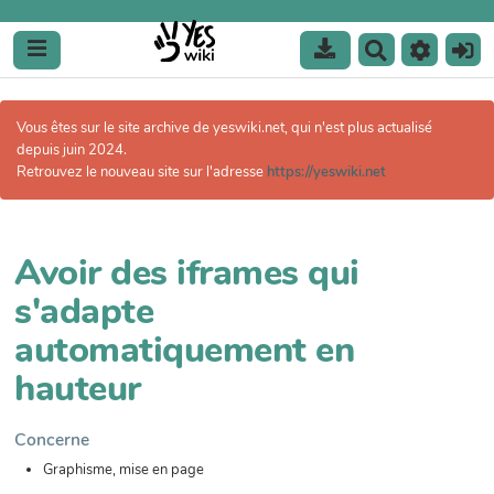
R
e
c
h
Vous êtes sur le site archive de yeswiki.net, qui n'est plus actualisé
e
depuis juin 2024.
r
Retrouvez le nouveau site sur l'adresse
https://yeswiki.net
c
h
e
r
Avoir des iframes qui
s'adapte
automatiquement en
hauteur
Concerne
Graphisme, mise en page