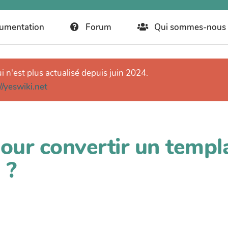
umentation
Forum
Qui sommes-nous 
ui n'est plus actualisé depuis juin 2024.
//yeswiki.net
our convertir un templ
 ?