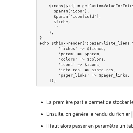
    $icons[$id] = getCustomValueForEntry
      $param['icon'],

      $param['iconfield'],

      $fiche,

      ''

    );

}

echo $this->render('@bazar\liste_liens.t
        'fiches' => $fiches,

        'param' => $param,

        'colors' => $colors,

        'icons' => $icons,

        'info_res' => $info_res,

        'pager_links' => $pager_links,

La première partie permet de stocker l
Ensuite, on génère le rendu du fichier
Il faut alors passer en paramètre un tab