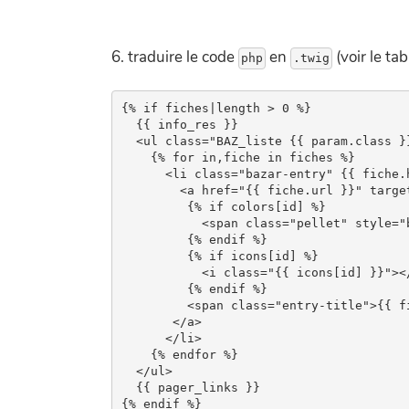
6. traduire le code
en
(voir le ta
{% if fiches|length > 0 %}

  {{ info_res }}

  <ul class="BAZ_liste {{ param.class }}
    {% for in,fiche in fiches %}

      <li class="bazar-entry" {{ fiche.h
        <a href="{{ fiche.url }}" target
         {% if colors[id] %}

           <span class="pellet" style="
         {% endif %}

         {% if icons[id] %}

           <i class="{{ icons[id] }}"></
         {% endif %}

         <span class="entry-title">{{ fi
       </a>

      </li>

    {% endfor %}

  </ul>

  {{ pager_links }}
