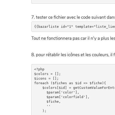
7. tester ce fichier avec le code suivant da
Tout ne fonctionnera pas car il n'y a plus les
8. pour rétablir les icônes et les couleurs, il
<?php

$colors = [];

$icons = [];

foreach ($fiches as $id => $fiche){

    $colors[$id] = getCustomValueForEntr
      $param['color'],

      $param['colorfield'],

      $fiche,

      ''

    );
