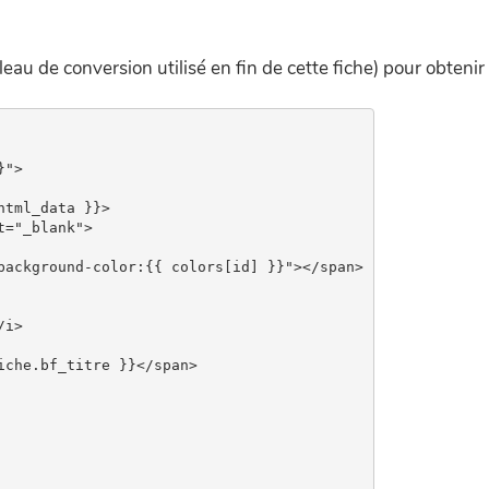
bleau de conversion utilisé en fin de cette fiche) pour obtenir
">

tml_data }}>

="_blank">

background-color:{{ colors[id] }}"></span>

i>

che.bf_titre }}</span>
