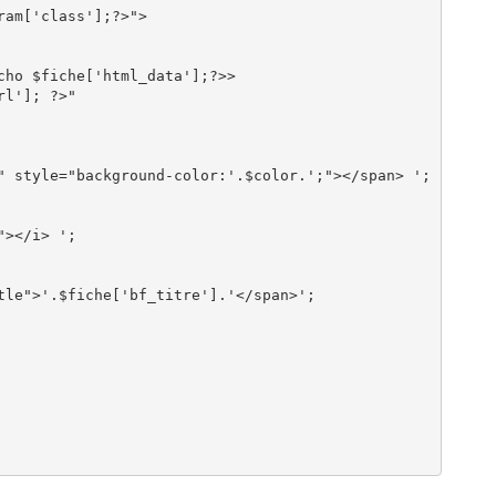
am['class'];?>">

ho $fiche['html_data'];?>>

l']; ?>"

" style="background-color:'.$color.';"></span> ';

></i> ';

tle">'.$fiche['bf_titre'].'</span>';
