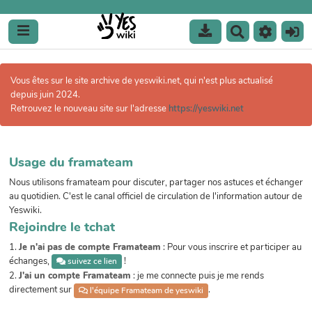
R
e
c
h
Vous êtes sur le site archive de yeswiki.net, qui n'est plus actualisé
e
depuis juin 2024.
r
Retrouvez le nouveau site sur l'adresse
https://yeswiki.net
c
h
e
r
Usage du framateam
Nous utilisons framateam pour discuter, partager nos astuces et échanger
au quotidien. C'est le canal officiel de circulation de l'information autour de
Yeswiki.
Rejoindre le tchat
1.
Je n'ai pas de compte Framateam
: Pour vous inscrire et participer au
échanges,
!
suivez ce lien
2.
J'ai un compte Framateam
: je me connecte puis je me rends
directement sur
.
l'équipe Framateam de yeswiki