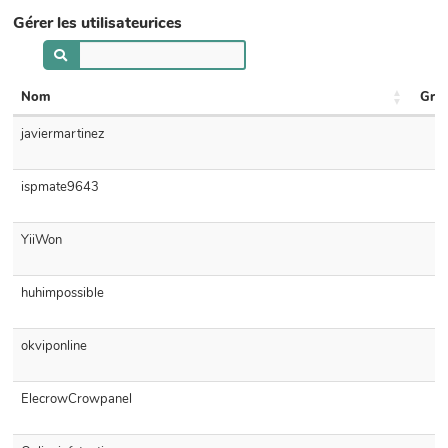
Gérer les utilisateurices
Nom
Grou
javiermartinez
ispmate9643
YiiWon
huhimpossible
okviponline
ElecrowCrowpanel