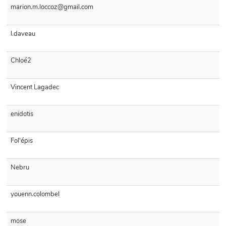
marion.m.loccoz@gmail.com
l.daveau
Chloé2
Vincent Lagadec
enidotis
Fol'épis
Nebru
youenn.colombel
mose