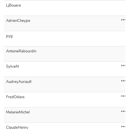
LjBouere
AdrienCheype
***
pyg
AntoineRabourdin
SylvaiN
***
AudreyAuriault
***
FredOdass
***
MelanieMichel
***
ClaudeHenry
***