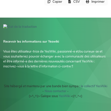
Copier
CSV
Imprimer
Recevoir les informations sur Yeswiki
Vous êtes utilisateur-trice de YesWiki, passionné-e et/ou curieux-se et
vous souhaiteriez pouvoir échanger avec la communauté des utilisateurs
et être informé-e des dernières nouveautés concernant YesWiki :
inscrivez-vous à la lettre d'information ci-contre !!
Site hébergé et maintenu par une bande bien sympa :
le collectif YesWiki
-
Nous contacter
-
(>^_^)> Galope sous
YesWiki
<(^_^<)