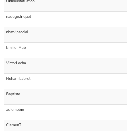
Onlineinfatuation
nadege.triquet
nhatvipsocial
Emilie_Mab
VictorLecha
Noham Labret
Baptiste
adlemobin
ClemenT