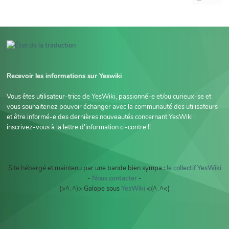
Recevoir les informations sur Yeswiki
Vous êtes utilisateur-trice de YesWiki, passionné-e et/ou curieux-se et
vous souhaiteriez pouvoir échanger avec la communauté des utilisateurs
et être informé-e des dernières nouveautés concernant YesWiki :
inscrivez-vous à la lettre d'information ci-contre !!
Site hébergé et maintenu par une bande bien sympa :
le collectif YesWiki
-
Nous contacter
-
(>^_^)> Galope sous
YesWiki
<(^_^<)