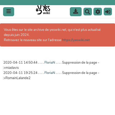
R
e
c
h
Vous êtes sur le site archive de yeswiki.net, qui n'est plus actualisé
e
depuis juin 2024.
r
Retrouvez le nouveau site sur l'adresse
https://yeswiki.net
c
h
e
r
2020-04-11 14:50:44 . . . .
FloriaN
. . . . Suppression de la page -
>miadavis
2020-04-11 19:25:24 . . . .
FloriaN
. . . . Suppression de la page -
>RomainLalande2