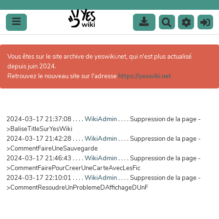
R
e
c
h
Vous êtes sur le site archive de yeswiki.net, qui n'est plus actualisé
e
depuis juin 2024.
r
Retrouvez le nouveau site sur l'adresse
https://yeswiki.net
c
h
e
r
2024-03-17 21:37:08 . . . .
WikiAdmin
. . . . Suppression de la page -
>BaliseTitleSurYesWiki
2024-03-17 21:42:28 . . . .
WikiAdmin
. . . . Suppression de la page -
>CommentFaireUneSauvegarde
2024-03-17 21:46:43 . . . .
WikiAdmin
. . . . Suppression de la page -
>CommentFairePourCreerUneCarteAvecLesFic
2024-03-17 22:10:01 . . . .
WikiAdmin
. . . . Suppression de la page -
>CommentResoudreUnProblemeDAffichageDUnF