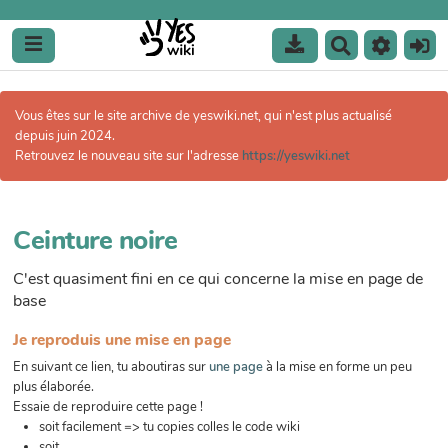
R
e
c
h
Vous êtes sur le site archive de yeswiki.net, qui n'est plus actualisé
e
depuis juin 2024.
r
Retrouvez le nouveau site sur l'adresse
https://yeswiki.net
c
h
e
r
Ceinture noire
C'est quasiment fini en ce qui concerne la mise en page de
base
Je reproduis une mise en page
En suivant ce lien, tu aboutiras sur
une page
à la mise en forme un peu
plus élaborée.
Essaie de reproduire cette page !
soit facilement => tu copies colles le code wiki
soit