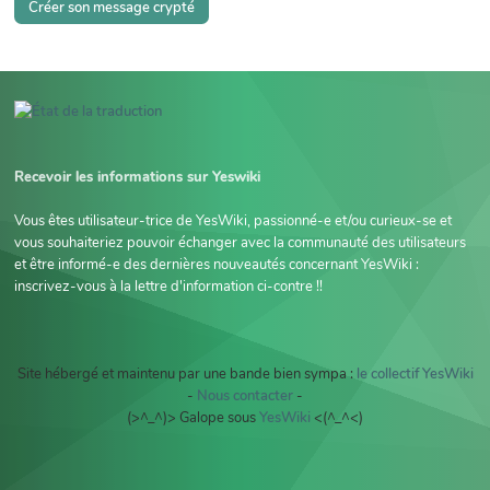
Créer son message crypté
Recevoir les informations sur Yeswiki
Vous êtes utilisateur-trice de YesWiki, passionné-e et/ou curieux-se et
vous souhaiteriez pouvoir échanger avec la communauté des utilisateurs
et être informé-e des dernières nouveautés concernant YesWiki :
inscrivez-vous à la lettre d'information ci-contre !!
Site hébergé et maintenu par une bande bien sympa :
le collectif YesWiki
-
Nous contacter
-
(>^_^)> Galope sous
YesWiki
<(^_^<)