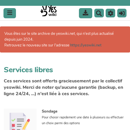
R
e
c
h
Vous êtes sur le site archive de yeswiki.net, qui n'est plus actualisé
e
depuis juin 2024.
r
Retrouvez le nouveau site sur l'adresse
https://yeswiki.net
c
h
e
r
Services libres
Ces services sont offerts gracieusement par le collectif
yeswiki. Merci de noter qu'aucune garantie (backup, en
ligne 24/24, ...) n'est liée à ces services.
Sondage
Pour choisir rapidement une date à plusieurs ou effectuer
un choix parmi des options