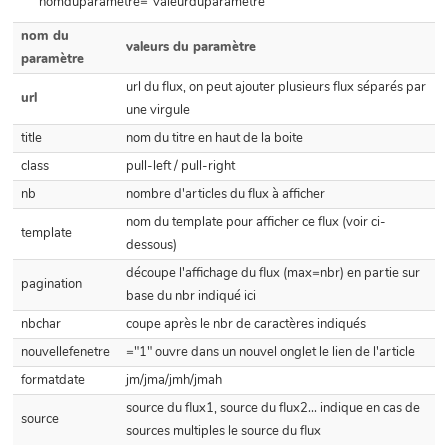
nomduparametre="valeurduparametre"
nom du
valeurs du paramètre
paramètre
url du flux, on peut ajouter plusieurs flux séparés par
url
une virgule
title
nom du titre en haut de la boite
class
pull-left / pull-right
nb
nombre d'articles du flux à afficher
nom du template pour afficher ce flux (voir ci-
template
dessous)
découpe l'affichage du flux (max=nbr) en partie sur
pagination
base du nbr indiqué ici
nbchar
coupe après le nbr de caractères indiqués
nouvellefenetre
="1" ouvre dans un nouvel onglet le lien de l'article
formatdate
jm/jma/jmh/jmah
source du flux1, source du flux2... indique en cas de
source
sources multiples le source du flux