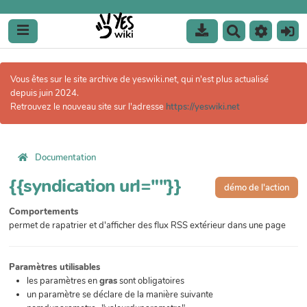
R
e
c
h
Vous êtes sur le site archive de yeswiki.net, qui n'est plus actualisé
e
depuis juin 2024.
r
Retrouvez le nouveau site sur l'adresse
https://yeswiki.net
c
h
e
r
Documentation
{{syndication url=""}}
démo de l'action
Comportements
permet de rapatrier et d'afficher des flux RSS extérieur dans une page
Paramètres utilisables
les paramètres en
gras
sont obligatoires
un paramètre se déclare de la manière suivante