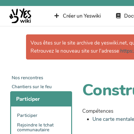
Créer un Yeswiki
Doc
Vous êtes sur le site archive de yeswiki.net, q
Retrouvez le nouveau site sur l'adresse
https:
Nos rencontres
Constr
Chantiers sur le feu
Participer
Compétences
Participer
Une carte mentale
Rejoindre le tchat
communautaire