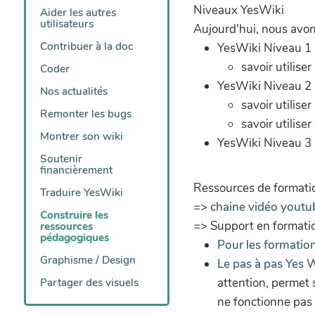
Niveaux YesWiki
Aider les autres
utilisateurs
Aujourd'hui, nous avon
Contribuer à la doc
YesWiki Niveau 1 
savoir utilise
Coder
YesWiki Niveau 2 
Nos actualités
savoir utilise
Remonter les bugs
savoir utilise
Montrer son wiki
YesWiki Niveau 3 
Soutenir
financièrement
Ressources de formatio
Traduire YesWiki
=>
chaine vidéo youtu
Construire les
=> Support en formati
ressources
pédagogiques
Pour les formation
Graphisme / Design
Le pas à pas Yes W
attention, permet 
Partager des visuels
ne fonctionne pas 