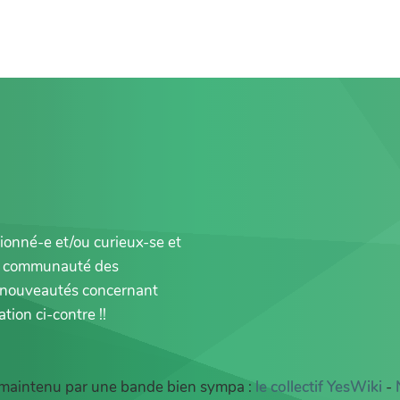
sionné-e et/ou curieux-se et
la communauté des
es nouveautés concernant
tion ci-contre !!
 maintenu par une bande bien sympa :
le collectif YesWiki
-