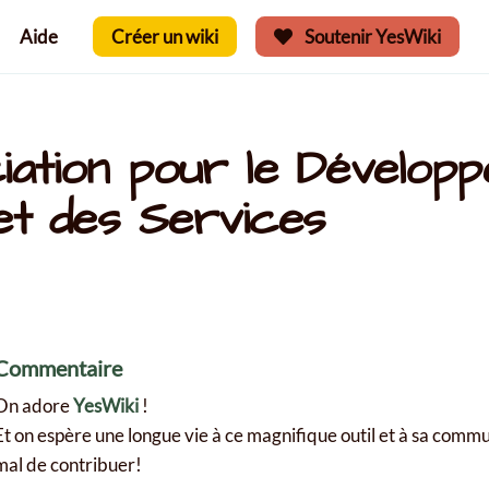
Aide
Créer un wiki
Soutenir YesWiki
ation pour le Dévelop
et des Services
Commentaire
On adore
YesWiki
!
Et on espère une longue vie à ce magnifique outil et à sa comm
mal de contribuer!