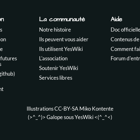
on
La communauté
Aide
s
Notre histoire
Doc officiell
ion
Ils peuvent vous aider
Contenus de
te
Ils utilisent YesWiki
Comment fair
 futures
L'association
Forum d'ent
s
Soutenir YesWiki
github)
Services libres
nt
Illustrations CC-BY-SA
Miko Kontente
(>^_^)> Galope sous
YesWiki
<(^_^<)