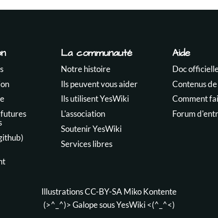
on
La communauté
Aide
s
Notre histoire
Doc officiell
ion
Ils peuvent vous aider
Contenus de
te
Ils utilisent YesWiki
Comment fair
 futures
L'association
Forum d'ent
s
Soutenir YesWiki
github)
Services libres
nt
Illustrations CC-BY-SA
Miko Kontente
(>^_^)> Galope sous
YesWiki
<(^_^<)