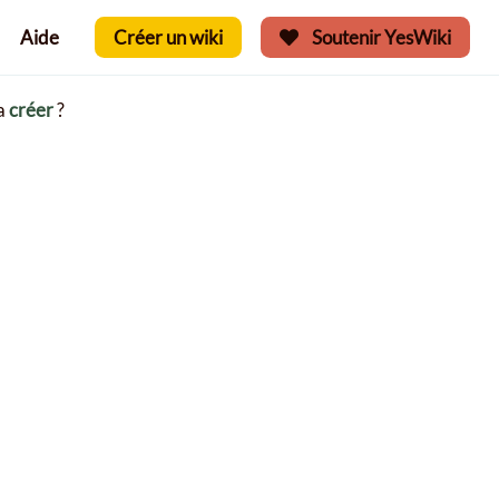
Aide
Créer un wiki
Soutenir YesWiki
la
créer
?