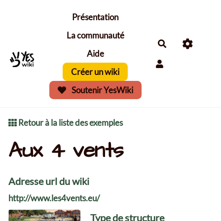
Aller au contenu principal
Présentation
La communauté
Aide
Créer un wiki
Soutenir YesWiki
Retour à la liste des exemples
Aux 4 vents
Adresse url du wiki
http://www.les4vents.eu/
Type de structure