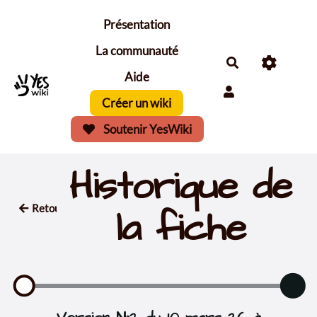
Aller au contenu principal
Présentation
La communauté
Aide
Créer un wiki
Soutenir YesWiki
Historique de
Retour
la fiche