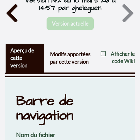
Version N°2 du 10 mars 26 à
14:57 par gheleguen
Version actuelle
Aperçu de
Afficher le
Modifs apportées
cette
code Wiki
par cette version
version
Barre de
navigation
Nom du fichier