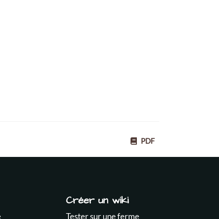
PDF
Créer un wiki
e
Tester sur une ferme