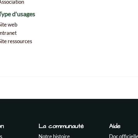
Association
Type d'usages
Site web
Intranet
Site ressources
on
La communauté
Aide
s
Notre histoire
Doc officiell