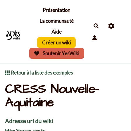
Aller au contenu principal
Présentation
La communauté
Aide
Créer un wiki
Soutenir YesWiki
Retour à la liste des exemples
CRESS Nouvelle-
Aquitaine
Adresse url du wiki
http://forum-ess.fr