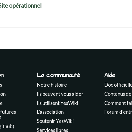
Site opérationnel
on
La communauté
Aide
s
Notre histoire
Doc officiell
ion
Ils peuvent vous aider
Contenus de
te
Ils utilisent YesWiki
Comment fair
 futures
L'association
Forum d'ent
s
Soutenir YesWiki
github)
Services libres