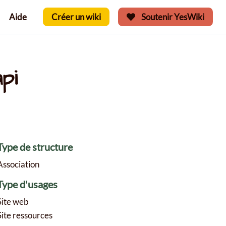
Aide
Créer un wiki
Soutenir YesWiki
pi
Type de structure
Association
Type d'usages
Site web
Site ressources