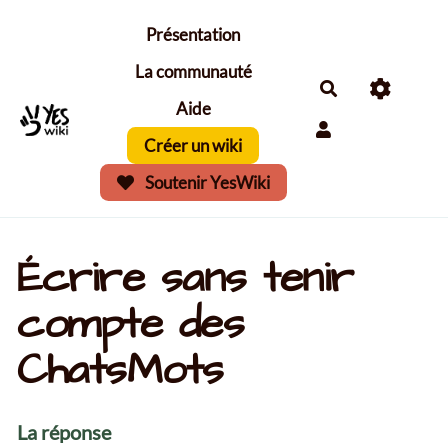
Aller au contenu principal
Présentation
La communauté
Aide
Créer un wiki
Soutenir YesWiki
Écrire sans tenir
compte des
ChatsMots
La réponse