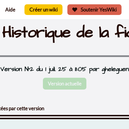
Aide
Créer un wiki
Soutenir YesWiki
Historique de la f
Version N°2 du 1 juil. 25 à 11:05 par gheleguen
Version actuelle
ées par cette version