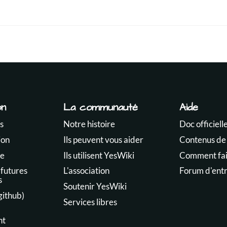
on
La communauté
Aide
s
Notre histoire
Doc officiell
ion
Ils peuvent vous aider
Contenus de
te
Ils utilisent YesWiki
Comment fair
 futures
L'association
Forum d'ent
s
Soutenir YesWiki
github)
Services libres
nt