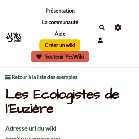
Aller au contenu principal
Présentation
La communauté
Aide
Créer un wiki
Soutenir YesWiki
Retour à la liste des exemples
Les Ecologistes de
l'Euzière
Adresse url du wiki
http://www.euziere.org/