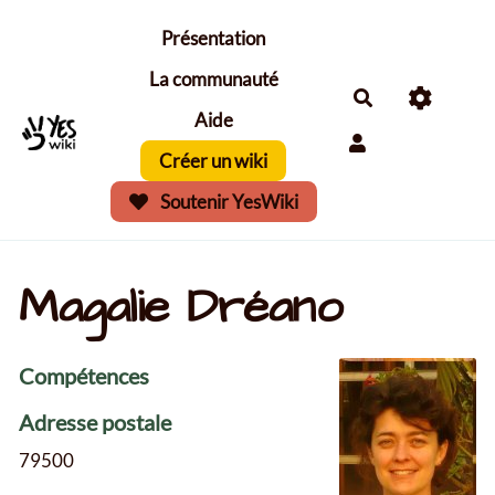
Aller au contenu principal
Présentation
La communauté
Aide
Créer un wiki
Soutenir YesWiki
Magalie Dréano
Compétences
Adresse postale
79500