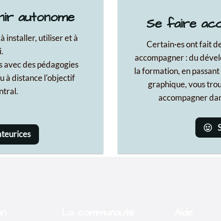
on
La communauté
Aide