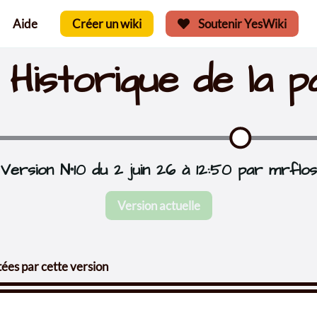
Aide
Créer un wiki
Soutenir YesWiki
Historique de la p
Version N°10 du 2 juin 26 à 12:50 par mrflos
Version actuelle
ées par cette version