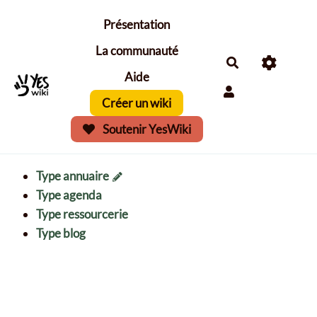
Aller au contenu principal
Présentation
La communauté
Aide
Créer un wiki
Soutenir YesWiki
Type annuaire
Type agenda
Type ressourcerie
Type blog