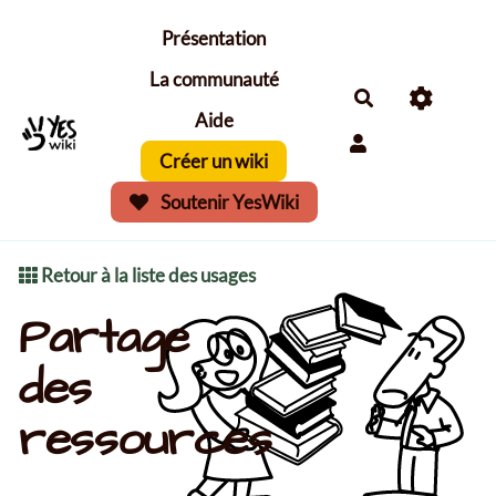
Aller au contenu principal
Présentation
La communauté
Aide
Créer un wiki
Soutenir YesWiki
Retour à la liste des usages
Partage
des
ressources