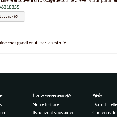
nalière et souvent un blocage de scurité à lever via un paramètre
er/6010255
e chez gandi et utiliser le smtp lié
on
La communauté
Aide
s
Notre histoire
Doc officiell
ion
Ils peuvent vous aider
Contenus de