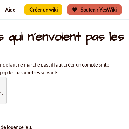
Aide
Créer un wiki
Soutenir YesWiki
 qui n'envoient pas les m
r défaut ne marche pas , il faut créer un compte smtp
.php les parametres suivants
,

 de jouer ce jeu.