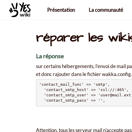
Aller au contenu principal
Présentation
La communauté
réparer les wikis
La réponse
sur certains hébergements, l'envoi de mail pa
et donc rajouter dans le fichier wakka.config
'contact_mail_func' => 'smtp',

  'contact_smtp_host' => 'ssl://:465',

  'contact_smtp_user' => 'user@mail.ext'
Attention, tous les serveur mail n'accepte pas