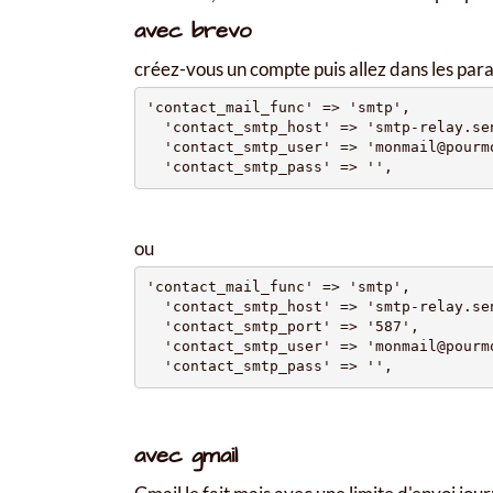
avec brevo
créez-vous un compte puis allez dans les par
'contact_mail_func' => 'smtp',

  'contact_smtp_host' => 'smtp-relay.sen
  'contact_smtp_user' => 'monmail@pourmo
ou
'contact_mail_func' => 'smtp',

  'contact_smtp_host' => 'smtp-relay.sen
  'contact_smtp_port' => '587',

  'contact_smtp_user' => 'monmail@pourmo
avec gmail