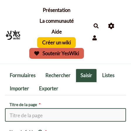
Aller au contenu principal
Présentation
La communauté
Aide
Créer un wiki
Soutenir YesWiki
Formulaires
Rechercher
Saisir
Listes
Importer
Exporter
Titre de la page