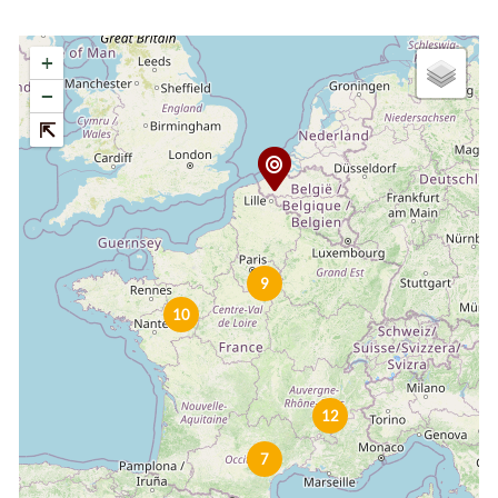
+
−
9
10
12
7