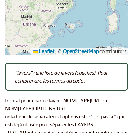
Leaflet
|
©
OpenStreetMap
contributors
"layers" : une liste de layers (couches).
Pour
comprendre les termes du code :
format pour chaque layer : NOM|TYPE|URL ou
NOM|TYPE|OPTIONS|URL
nota bene: le séparateur d'options est le ';' et pas la ',' qui
est déjà utilisée pour séparer les LAYERS.
- URL: Attention au Blocage d?une requête multi-origines