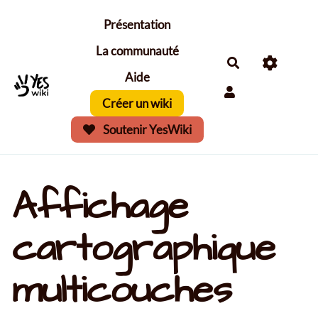
Aller au contenu principal
Présentation
La communauté
Aide
Créer un wiki
Soutenir YesWiki
Affichage
cartographique
multicouches