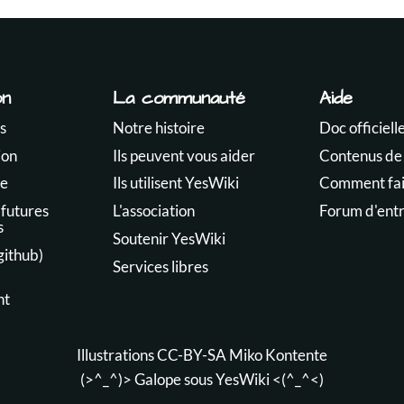
on
La communauté
Aide
s
Notre histoire
Doc officiell
ion
Ils peuvent vous aider
Contenus de
te
Ils utilisent YesWiki
Comment fair
 futures
L'association
Forum d'ent
s
Soutenir YesWiki
github)
Services libres
nt
Illustrations CC-BY-SA
Miko Kontente
(>^_^)> Galope sous
YesWiki
<(^_^<)