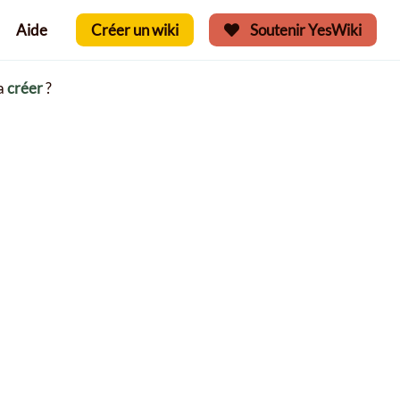
Aide
Créer un wiki
Soutenir YesWiki
la
créer
?